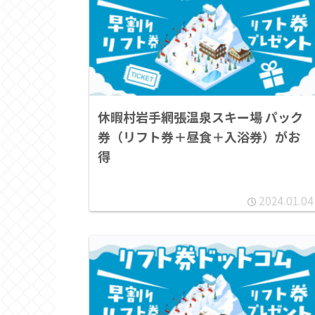
休暇村岩手網張温泉スキー場 パック
券（リフト券＋昼食＋入浴券）がお
得
2024.01.04